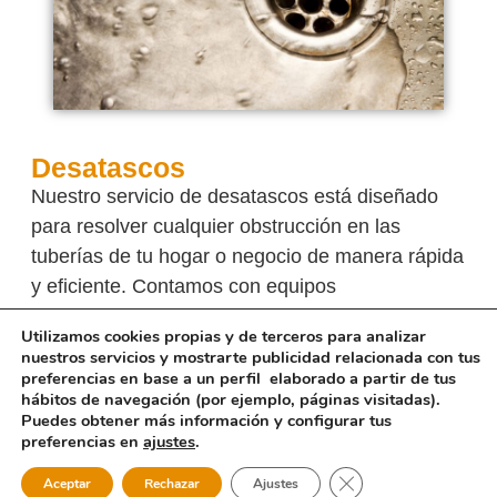
Desatascos
Nuestro servicio de desatascos está diseñado
para resolver cualquier obstrucción en las
tuberías de tu hogar o negocio de manera rápida
y eficiente. Contamos con equipos
especializados y personal capacitado para
Utilizamos cookies propias y de terceros para analizar
identificar y eliminar todo tipo de bloqueos, ya
nuestros servicios y mostrarte publicidad relacionada con tus
sea en el sistema de alcantarillado, en las
preferencias en base a un perfil elaborado a partir de tus
hábitos de navegación (por ejemplo, páginas visitadas).
tuberías de agua potable o en los desagües.
Puedes obtener más información y configurar tus
Utilizamos técnicas avanzadas y herramientas
preferencias en
ajustes
.
especializadas para garantizar resultados
PEDIR
LLAMAR POR
Cerrar el banner de 
PRESUPUESTO
Aceptar
Rechazar
Ajustes
TELÉFONO
efectivos sin causar daños a las instalaciones.